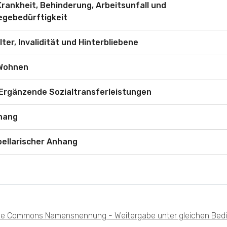
Krankheit, Behinderung, Arbeitsunfall und
egebedürftigkeit
lter, Invalidität und Hinterbliebene
 Wohnen
 Ergänzende Sozialtransferleistungen
hang
ellarischer Anhang
ve Commons Namensnennung - Weitergabe unter gleichen Bedin