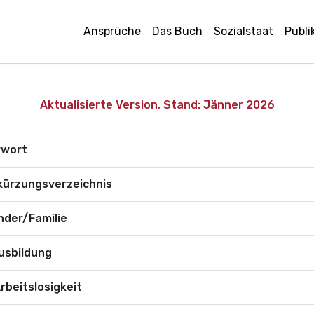
Ansprüche
Das Buch
Sozialstaat
Publi
Aktualisierte Version, Stand:
Jänner 2026
rwort
kürzungsverzeichnis
inder/Familie
Ausbildung
 Arbeitslosigkeit