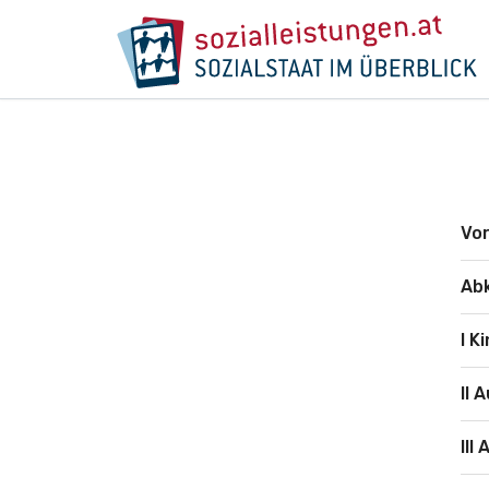
Vo
Ab
I K
II 
III