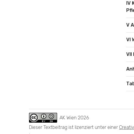
IV 
Pfl
V A
VI
VII
An
Tab
AK Wien
2026
Dieser Textbeitrag ist lizenziert unter einer
Creati