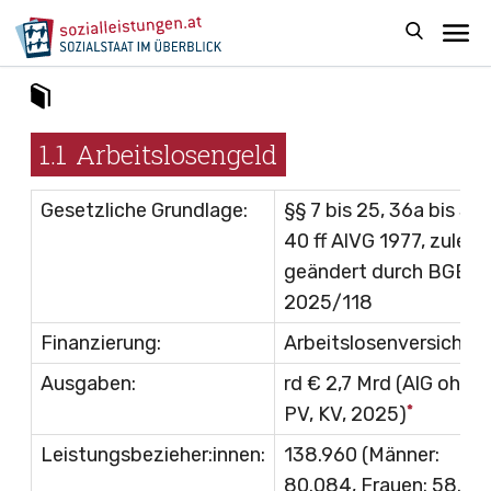
1.1
Arbeitslosengeld
Gesetzliche Grundlage:
§§ 7 bis 25, 36a bis 36c
40 ff
AlVG 1977
, zuletz
geändert durch
BGBl I
2025/118
Finanzierung:
Arbeitslosenversicher
Ausgaben:
rd € 2,7 Mrd (AlG ohne
*
PV, KV, 2025)
Leistungsbezieher:innen:
138.960 (Männer:
80.084, Frauen: 58.87