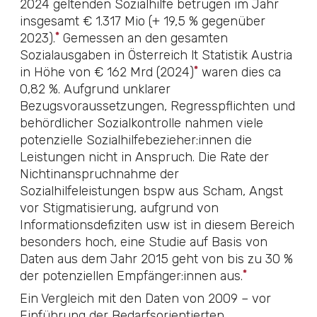
2024 geltenden Sozialhilfe betrugen im Jahr
insgesamt € 1.317 Mio (+ 19,5 % gegenüber
*
2023).
Gemessen an den gesamten
Sozialausgaben in Österreich lt Statistik Austria
*
in Höhe von € 162 Mrd (2024)
waren dies ca
0,82 %. Aufgrund unklarer
Bezugsvoraussetzungen, Regresspflichten und
behördlicher Sozialkontrolle nahmen viele
potenzielle Sozialhilfebezieher:innen die
Leistungen nicht in Anspruch. Die Rate der
Nichtinanspruchnahme der
Sozialhilfeleistungen bspw aus Scham, Angst
vor Stigmatisierung, aufgrund von
Informationsdefiziten usw ist in diesem Bereich
besonders hoch, eine Studie auf Basis von
Daten aus dem Jahr 2015 geht von bis zu 30 %
*
der potenziellen Empfänger⁠:⁠innen aus.
Ein Vergleich mit den Daten von 2009 – vor
Einführung der Bedarfsorientierten