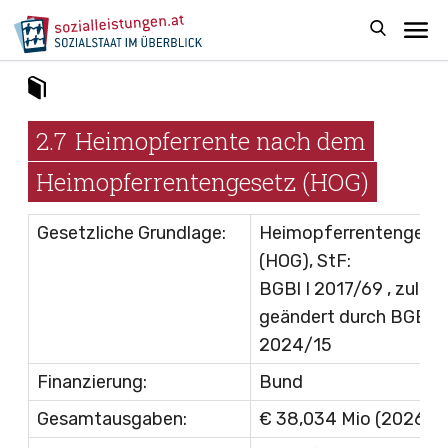
2.7
Heimopferrente nach dem
Heimopferrentengesetz (HOG)
Gesetzliche Grundlage:
Heimopferrentengese
(HOG), StF:
BGBl I 2017/69
, zuletz
geändert durch
BGBl I
2024/15
Finanzierung:
Bund
*
Gesamtausgaben:
€ 38,034 Mio (2026)