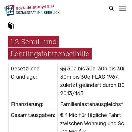
1.2
Schul- und
Lehrlingsfahrtenbeihilfe
Gesetzliche
§§ 30a bis 30e, 30h bis 30i u
Grundlage:
30m bis 30q
FLAG 1967
,
zuletzt geändert durch
BGBl 
2013/163
Finanzierung:
Familienlastenausgleichsfon
Gesamtausgaben:
€ 1 Mio für tägliche Fahrt
zwischen Wohnung und Schul
€ 1 Mio für