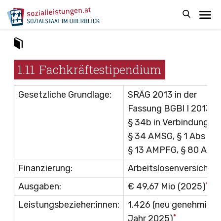
1.11
Fachkräftestipendium
Gesetzliche Grundlage:
SRÄG 2013 in der
Fassung
BGBl I 2013/6
§ 34b in Verbindung mi
§ 34 AMSG
,
§ 1 Abs 3
u
§ 13 AMPFG
,
§ 80 AMS
Finanzierung:
Arbeitslosenversicher
*
Ausgaben:
€ 49,67 Mio (2025)
Leistungsbezieher:innen:
1.426 (neu genehmigt 
*
Jahr 2025)